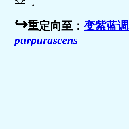
伞”。
↪
重定向至：
变紫蓝调
purpurascens