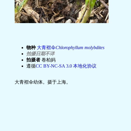
物种
大青褶伞
Chlorophyllum molybdites
拍摄日期不详
拍摄者
卷柏妈
遵循
CC BY-NC-SA 3.0 本地化协议
大青褶伞幼体。摄于上海。