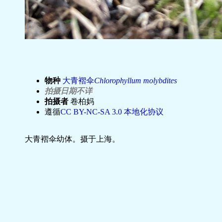
物种
大青褶伞
Chlorophyllum molybdites
拍摄日期不详
拍摄者
卷柏妈
遵循
CC BY-NC-SA 3.0 本地化协议
大青褶伞幼体。摄于上海。