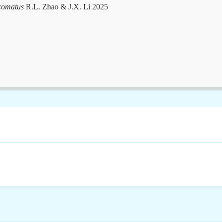
comatus
R.L. Zhao & J.X. Li 2025