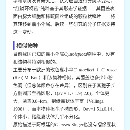
学和系统发育研究后，认为应当进行分类学变动。
“红鳞环柄菇”纯粹基于其形态学证据——其菌盖表
面由膨大细胞和稀疏菌丝组成的颗粒状鳞片——将
其转移到囊小伞属。后续一些研究的分子证据支持
这一变动。
相似物种
目前我国已知的囊小伞属
Cystolepiota
物种中，没有
和该物种特别相似的。
主要分布于欧洲的玫色囊小伞
C. moelleri
（=
C. rosea
(Rea) M. Bon）和该物种相似，其菌盖也多少带粉
色调（但总体颜色存在差异），区别在于其孢子长
方椭圆形至椭圆形，Qav = 1.7-1.9(-2.0)，个体更
大，菌盖0.8-4cm，褶缘囊状体丰富（Vellinga
1998），而本物种担孢子椭圆形，Qav=1.51±0.14，
个体小，褶缘囊状体几乎不分化。
原始描述于阿根廷的
C. rosea
Singer也没有褶缘囊状