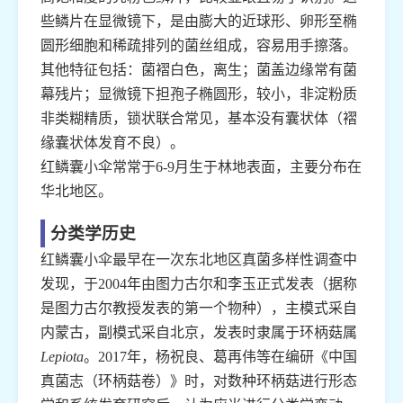
些鳞片在显微镜下，是由膨大的近球形、卵形至椭
圆形细胞和稀疏排列的菌丝组成，容易用手擦落。
其他特征包括：菌褶白色，离生；菌盖边缘常有菌
幕残片；显微镜下担孢子椭圆形，较小，非淀粉质
非类糊精质，锁状联合常见，基本没有囊状体（褶
缘囊状体发育不良）。
红鳞囊小伞常常于6-9月生于林地表面，主要分布在
华北地区。
分类学历史
红鳞囊小伞最早在一次东北地区真菌多样性调查中
发现，于2004年由图力古尔和李玉正式发表（据称
是图力古尔教授发表的第一个物种），主模式采自
内蒙古，副模式采自北京，发表时隶属于环柄菇属
Lepiota
。2017年，杨祝良、葛再伟等在编研《中国
真菌志（环柄菇卷）》时，对数种环柄菇进行形态