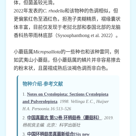
体，但菌盖较光滑。
2022年发表的
C. rhodella
和该物种的色调相似，但
更偏紫红色至酒红色，担孢子类糊精质，褶缘囊状
体丰富，目前仅发现于老挝北部和泰国北部的龙脑
香科热带雨林底部（Sysouphanthong et al. 2022）。
小蘑菇属
Micropsalliota
的一些种也和该种雷同，例
如武夷山小蘑菇，但小蘑菇属的鳞片并非容易擦去
的粉末状，且菌褶成熟后淡褐色调而非白色。
物种介绍-参考文献
1.
Notes on Cystolepiota: Sections Cystolepiota
and Pulverolepiota
.
1998. Vellinga E.C., Huijser
H.A. Persoonia.16:513–526
2.
中国真菌志 第52卷 环柄菇卷（蘑菇科）
.
2019.
杨祝良主编. 北京：科学出版社
3.
中国环柄菇类真菌新组合[Six new