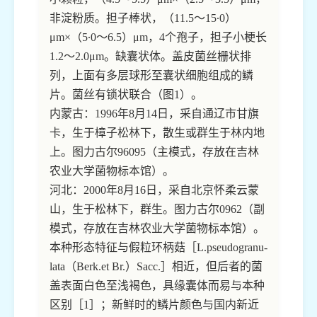
非淀粉质。担子棒状，（11.5～15∙0）
μm×（5∙0～6.5）μm，4个孢子，担子小梗长
1.2～2.0μm。缺囊状体。盖皮菌丝栅状排
列，上面有多层球形至囊状细胞组成的鳞
片。菌丝有锁状联合（图1）。
内蒙古：1996年8月14日，采自通辽市甘旗
卡，生于樟子松林下，散生或群生于林内地
上。图力古尔96095（主模式，存放在吉林
农业大学菌物标本馆）。
河北：2000年8月16日，采自北京怀柔云蒙
山，生于松林下，群生。图力古尔0962（副
模式，存放在吉林农业大学菌物标本馆）。
本种形态特征与假粒环柄菇［L.pseudogranu-
lata（Berk.et Br.）Sacc.］相近，但后者的菌
盖表面白色至浅褐色，具缘囊体而易与本种
区别［1］；新鲜时的鳞片颜色与国内新近