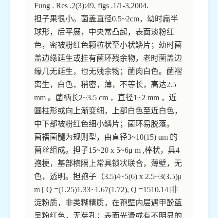
Fung . Res .2(3):49, figs .1/1-3,2004.
担子果很小。菌盖直径0.5~2cm，幼时扁半
球形，后平展，中央常凸起，表面淡粉红
色，密被粉红色颗粒状至小状鳞片；幼时菌
盖边缘延生或挂有菌环残余物，老时菌盖边
缘几无延生，也无残余物；菌肉白色。菌褶
离生，白色，稍密，薄，不等长，高达2.5
mm 。菌柄长2~3.5 cm ，直径1~2 mm ，近
圆柱形或向上渐变细，上部白色至近白色，
中下部被粉红色细小鳞片；菌环易脱落。
菌褶菌髓为规则型，由直径3~10(15) um 的
菌丝组成。担子15~20 x 5~6μ m ,棒状，具4
孢梗，基部横隔上常具锁状联合，薄壁，无
色，透明。担孢子（3.5)4~5(6) x 2.5~3(3.5)μ
m [ Q =(1.25)1.33~1.67(1.72), Q =1510.14]非
淀粉质，非类糊精质，在孢壁内层遇甲酚蓝
呈粉红色，无芽孔；表面光滑或有不明显的