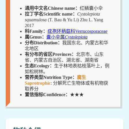
通用中文名Chinese name：
红鳞囊小伞
拉丁学名Scientific name：
Cystolepiota
squamulosa
(T. Bau & Yu Li) Zhu L. Yang
2017
科Family：
疣孢环柄菇科Verrucosporaceae
属Genus：
囊小伞属
Cystolepiota
分布Distribution：
我国东北、内蒙古和华
北地区
有分布的省区Provinces：
北京市、山东
省、内蒙古自治区、湖北省、湖南省
生态Ecology：
生于林地表枯枝落叶上，例
如松树林。
营养类型Nutrition Type：
腐生
Saprotrophic
: 分解死亡生物体或有机物获
取养分
置信指标Confidence：
★★★