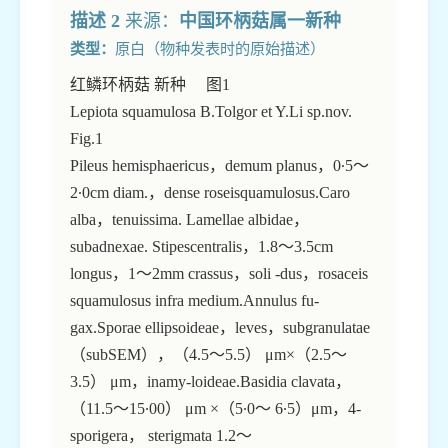
描述 2
来源：
中国环柄菇属一新种
类型：
原白（物种发表时的原始描述）
红鳞环柄菇 新种 图1
Lepiota squamulosa B.Tolgor et Y.Li sp.nov.
Fig.1
Pileus hemisphaericus，demum planus，0∙5～
2∙0cm diam.，dense roseisquamulosus.Caro
alba，tenuissima. Lamellae albidae，
subadnexae. Stipescentralis，1.8～3.5cm
longus，1～2mm crassus，soli -dus，rosaceis
squamulosus infra medium.Annulus fu-
gax.Sporae ellipsoideae，leves，subgranulatae
（subSEM），（4.5～5.5） μm×（2.5～
3.5） μm，inamy-loideae.Basidia clavata，
（11.5～15∙00） μm ×（5∙0～ 6∙5）μm，4-
sporigera， sterigmata 1.2～