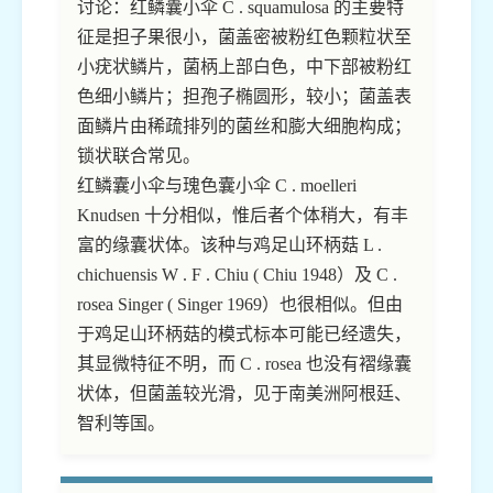
讨论：红鳞囊小伞 C . squamulosa 的主要特
征是担子果很小，菌盖密被粉红色颗粒状至
小疣状鳞片，菌柄上部白色，中下部被粉红
色细小鳞片；担孢子椭圆形，较小；菌盖表
面鳞片由稀疏排列的菌丝和膨大细胞构成；
锁状联合常见。
红鳞囊小伞与瑰色囊小伞 C . moelleri
Knudsen 十分相似，惟后者个体稍大，有丰
富的缘囊状体。该种与鸡足山环柄菇 L .
chichuensis W . F . Chiu ( Chiu 1948）及 C .
rosea Singer ( Singer 1969）也很相似。但由
于鸡足山环柄菇的模式标本可能已经遗失，
其显微特征不明，而 C . rosea 也没有褶缘囊
状体，但菌盖较光滑，见于南美洲阿根廷、
智利等国。