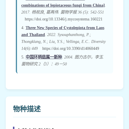
combinations of lepiotaceous fungi from China]
.
2017. 杨祝良, 葛再伟. 菌物学报 36 (5): 542-551
https://doi.org/10.13346/j.mycosystema.160221
4.
Three New Species of Cystolepiota from Laos
and Thailand
.
2022. Sysouphanthong, P.;
Thongklang, N.; Liu, Y.S.; Vellinga, E.C.. Diversity
14(6):449
https://doi.org/10.3390/d14060449
5.
中国环柄菇属一新种
.
2004. 图力古尔，李玉.
菌物研究 2（3）：49－50
物种描述