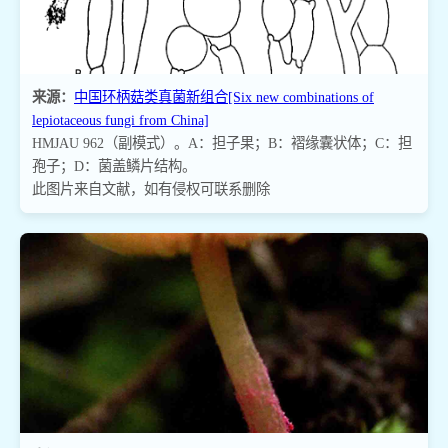
来源：
中国环柄菇类真菌新组合[Six new combinations of
lepiotaceous fungi from China]
HMJAU 962（副模式）。A：担子果；B：褶缘囊状体；C：担
孢子；D：菌盖鳞片结构。
此图片来自文献，如有侵权可联系删除