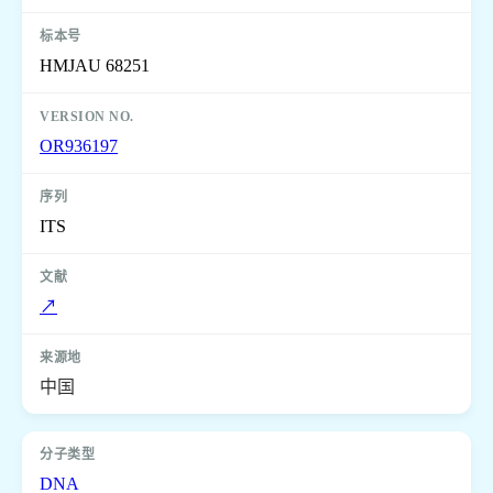
HMJAU 68251
OR936197
ITS
↗
中国
DNA