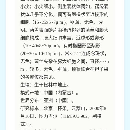
小疣；小尖细小。侧生囊状体阙如，褶缘囊
状体几乎不分化，偶可看到棒状至近梭形的
细胞（15~25x5~7μ m )，壁薄，无色，透
明。菌盖表面鳞片由稀疏排列的菌丝和膨大
细胞构成：膨大细胞丰富，近球形或卵形
（10~40x8~30μ m )，有时椭圆形至梨形
(20~30 x 10~15μ m )，常3~5个连成念珠状，
无色；菌丝夹杂在膨大细胞之间，直径3~7μ
m ，较多，无色，壁薄。锁状联合在担子果
的各部位都常见。
生境：生于松林中地上。
模式产地：中国（内蒙古）。
世界分布：亚洲（中国）。
研究标本：北京：怀柔，云蒙山，2000年8
月16日，图力古尔（ HMJAU 962，副模
式）。