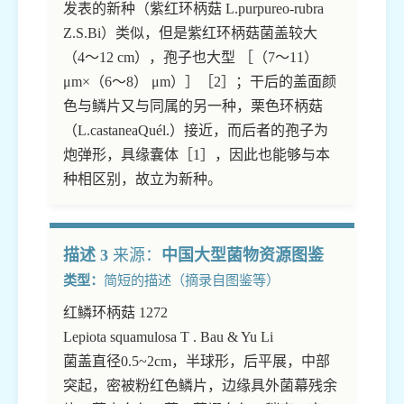
发表的新种（紫红环柄菇 L.purpureo-rubra
Z.S.Bi）类似，但是紫红环柄菇菌盖较大
（4～12 cm），孢子也大型 ［（7～11）
μm×（6～8） μm）］［2］；干后的盖面颜
色与鳞片又与同属的另一种，栗色环柄菇
（L.castaneaQuél.）接近，而后者的孢子为
炮弹形，具缘囊体［1］，因此也能够与本
种相区别，故立为新种。
描述 3
来源：
中国大型菌物资源图鉴
类型：
简短的描述（摘录自图鉴等）
红鳞环柄菇 1272
Lepiota squamulosa T . Bau & Yu Li
菌盖直径0.5~2cm，半球形，后平展，中部
突起，密被粉红色鳞片，边缘具外菌幕残余