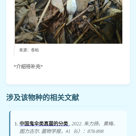
来源：卷柏
*介绍待补充*
涉及该物种的相关文献
中国鬼伞类真菌的分类
,
2022. 朱力扬、黄梅、
图力古尔. 菌物学报，41（6）：878-898