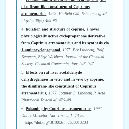
disulfiram-like constituent of Coprinus
atramentarius
,
1975. Hatfield GM, Schaumberg JP.
Lloydia 38(6):489-96
4.
Isolation and structure of coprine, a novel
physiologically active cyclopropanone derivative
from Coprinus atramentarius and its synthesis via
1-aminocyclopropanol
,
1975. Per Lindberg, Rolf
Bergman, Börje Wickberg. Journal of the Chemical
Society, Chemical Communications 946–947
5.
Effects on rat liver acetaldehyde
dehydrogenases in vitro and in vivo by coprine,
the disulfiram-like constituent of Coprinus
atramentarius
,
1977. Tottmar O, Lindberg P. Acta
Pharmacol Toxicol 40:476–481
6.
Poisoning by Coprinus atramentarius
,
1992.
Didier Michelot. Nat. Toxins, 1: 73-80
https://doi.org/10.1002/nt.2620010203