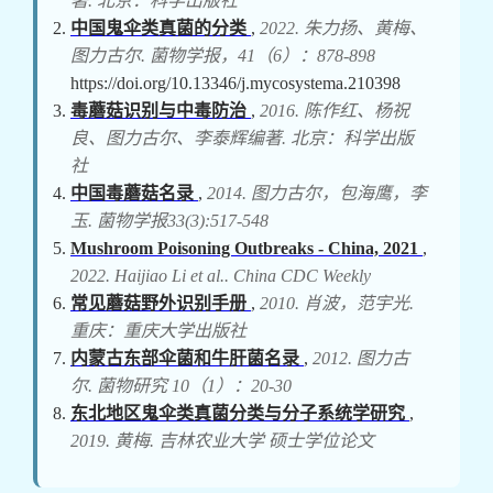
著. 北京：科学出版社
中国鬼伞类真菌的分类
,
2022. 朱力扬、黄梅、
图力古尔. 菌物学报，41（6）：878-898
https://doi.org/10.13346/j.mycosystema.210398
毒蘑菇识别与中毒防治
,
2016. 陈作红、杨祝
良、图力古尔、李泰辉编著. 北京：科学出版
社
中国毒蘑菇名录
,
2014. 图力古尔，包海鹰，李
玉. 菌物学报33(3):517-548
Mushroom Poisoning Outbreaks - China, 2021
,
2022. Haijiao Li et al.. China CDC Weekly
常见蘑菇野外识别手册
,
2010. 肖波，范宇光.
重庆：重庆大学出版社
内蒙古东部伞菌和牛肝菌名录
,
2012. 图力古
尔. 菌物研究 10（1）：20-30
东北地区鬼伞类真菌分类与分子系统学研究
,
2019. 黄梅. 吉林农业大学 硕士学位论文