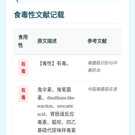
食毒性文献记载
食用
原文描述
参考文献
性
毒蘑菇识别与中
【毒性】有毒。
有
毒防治
毒
中国毒蘑菇名录
鬼伞素、鬼笔菌
有
毒
素、disulfiram-like
reaction、urocanic
acid、胃肠道反应
毒素、胍啶、四乙
基硫代尿咪样毒素