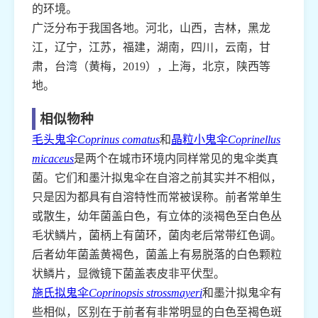
的环境。
广泛分布于我国各地。河北，山西，吉林，黑龙
江，辽宁，江苏，福建，湖南，四川，云南，甘
肃，台湾（黄梅，2019），上海，北京，陕西等
地。
相似物种
毛头鬼伞
Coprinus comatus
和
晶粒小鬼伞
Coprinellus
micaceus
是两个在城市环境内同样常见的鬼伞类真
菌。它们和墨汁拟鬼伞在自溶之前其实并不相似，
只是因为都具有自溶特性而常被误称。前者常单生
或散生，幼年菌盖白色，有立体的淡褐色至白色丛
毛状鳞片，菌柄上有菌环，菌肉老后常带红色调。
后者幼年菌盖黄褐色，菌盖上有易脱落的白色颗粒
状鳞片，显微镜下菌盖表皮非平伏型。
施氏拟鬼伞
Coprinopsis strossmayeri
和墨汁拟鬼伞有
些相似，区别在于前者有非常明显的白色至褐色斑