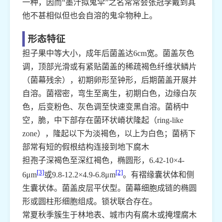
一种，因而“墨汁拟鬼伞”之名常常会张冠李戴到其
他不甚相似但也会自溶的鬼伞物种上。
形态特征
担子果中等大小，成年后菌盖达6cm宽。菌盖灰色
调，顶部光滑或有紧贴菌盖的稀疏褐色纤维状鳞片
（菌幕残余），初期卵形至钟形，后期菌盖开展并
自溶。菌褶密，弯生至离生，初期白色，边缘白灰
色，后变粉色、灰色调至快速变黑自溶。菌柄中
空，脆，中下部存在菌环状嵴状隆起（ring-like
zone），隆起以下为淡褐色，以上为白色；菌柄下
部常有短的假根结构连接到地下腐木
担孢子深褐色至深红褐色，椭圆形，6.42-10×4-
[3]
[2]
6μm
或9.8-12.2×4.9-6.8μm
。有褶缘囊状体和侧
生囊状体。菌盖皮层平伏型。菌幕细胞成链的椭圆
形或圆柱形细胞组成。锁状联合存在。
常夏秋季簇生于林地表、城市内有腐木或掩埋腐木