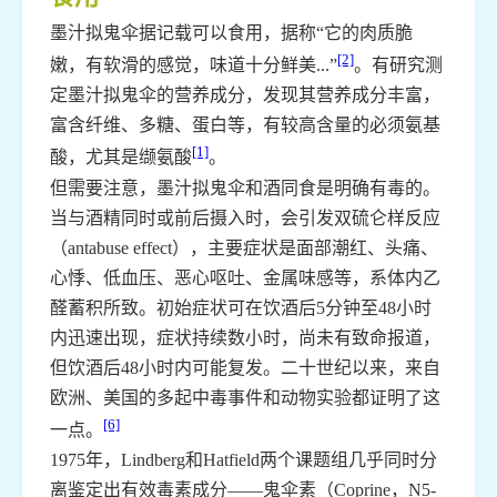
墨汁拟鬼伞据记载可以食用，据称“它的肉质脆
[2]
嫩，有软滑的感觉，味道十分鲜美...”
。有研究测
定墨汁拟鬼伞的营养成分，发现其营养成分丰富，
富含纤维、多糖、蛋白等，有较高含量的必须氨基
[1]
酸，尤其是缬氨酸
。
但需要注意，墨汁拟鬼伞和酒同食是明确有毒的。
当与酒精同时或前后摄入时，会引发双硫仑样反应
（antabuse effect），主要症状是面部潮红、头痛、
心悸、低血压、恶心呕吐、金属味感等，系体内乙
醛蓄积所致。初始症状可在饮酒后5分钟至48小时
内迅速出现，症状持续数小时，尚未有致命报道，
但饮酒后48小时内可能复发。二十世纪以来，来自
欧洲、美国的多起中毒事件和动物实验都证明了这
[6]
一点。
1975年，Lindberg和Hatfield两个课题组几乎同时分
离鉴定出有效毒素成分——鬼伞素（Coprine，N5-