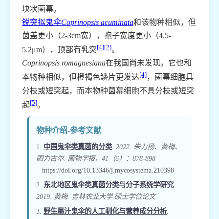
块状菌幕。
锐突拟鬼伞
Coprinopsis acuminata
和该物种相似，但
菌盖更小（2-3cm宽），孢子宽度更小（4.5-
[4]
[2]
5.2μm），顶部有乳突
。
Coprinopsis romagnesiana
在我国尚未发现。它也和
[4]
本物种相似，但橙褐色鳞片更发达
，菌幕细胞具
分枝或短突起，而本物种菌幕细胞不具分枝或短突
[5]
起
。
物种介绍-参考文献
1.
中国鬼伞类真菌的分类
.
2022. 朱力扬、黄梅、
图力古尔. 菌物学报，41（6）：878-898
https://doi.org/10.13346/j.mycosystema.210398
2.
东北地区鬼伞类真菌分类与分子系统学研究
.
2019. 黄梅. 吉林农业大学 硕士学位论文
3.
野生墨汁鬼伞的人工驯化与营养成分分析
.