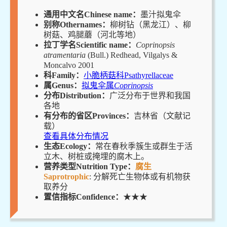
通用中文名Chinese name：
墨汁拟鬼伞
别称Othernames：
柳树钻（黑龙江）、柳
树菇、鸡腿蘑（河北等地）
拉丁学名Scientific name：
Coprinopsis
atramentaria
(Bull.) Redhead, Vilgalys &
Moncalvo 2001
科Family：
小脆柄菇科Psathyrellaceae
属Genus：
拟鬼伞属
Coprinopsis
分布Distribution：
广泛分布于世界和我国
各地
有分布的省区Provinces：
吉林省（文献记
载）
查看具体分布情况
生态Ecology：
常在春秋季簇生或群生于活
立木、树桩或掩埋的腐木上。
营养类型Nutrition Type：
腐生
Saprotrophic
: 分解死亡生物体或有机物获
取养分
置信指标Confidence：
★★★