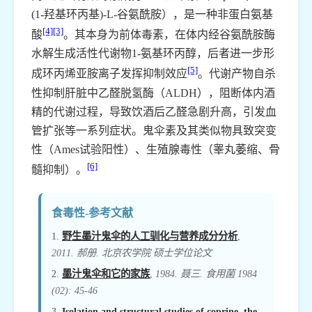
(1-羟基环丙基)-L-谷氨酰胺），是一种非蛋白氨基
[4]
[3]
酸
。其本身为前体毒素，在体内经谷氨酰胺酶
水解生成活性代谢物1-氨基环丙醇，后者进一步形
[5]
成环丙烯亚胺离子发挥抑制效应
。代谢产物自杀
性抑制肝脏中乙醛脱氢酶（ALDH），阻断体内酒
精的代谢过程，导致饮酒后乙醛急剧升高，引发血
管扩张等一系列症状。鬼伞素及其类似物具致突变
性（Ames试验阳性）、生殖腺毒性（睾丸萎缩、骨
[6]
髓抑制）。
食毒性-参考文献
1.
野生墨汁鬼伞的人工驯化与营养成分分析
,
2011. 郝册. 北京农学院 硕士学位论文
2.
墨汁鬼伞和它的家族
,
1984. 聂三. 食用菌 1984
(02): 45-46
3.
Isolation and structural studies of coprine, the