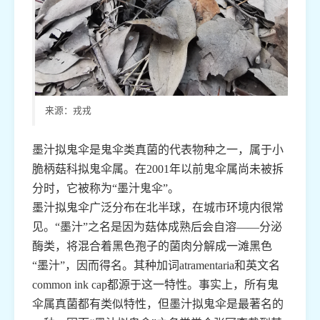
来源：戎戎
墨汁拟鬼伞是鬼伞类真菌的代表物种之一，属于小
脆柄菇科拟鬼伞属。在2001年以前鬼伞属尚未被拆
分时，它被称为“墨汁鬼伞”。
墨汁拟鬼伞广泛分布在北半球，在城市环境内很常
见。“墨汁”之名是因为菇体成熟后会自溶——分泌
酶类，将混合着黑色孢子的菌肉分解成一滩黑色
“墨汁”，因而得名。其种加词atramentaria和英文名
common ink cap都源于这一特性。事实上，所有鬼
伞属真菌都有类似特性，但墨汁拟鬼伞是最著名的