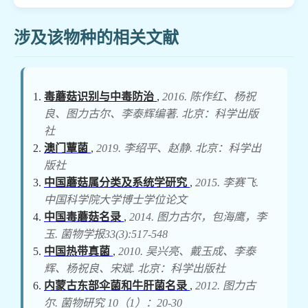
涉及该物种的相关文献
毒蘑菇识别与中毒防治
,
2016. 陈作红、杨祝
良、图力古尔、李泰辉编著. 北京：科学出版
社
澳门蕈菌
,
2019. 李绍平、赵静. 北京：科学出
版社
中国蘑菇属分类及系统学研究
,
2015. 李赛飞.
中国科学院大学博士学位论文
中国毒蘑菇名录
,
2014. 图力古尔，包海鹰，李
玉. 菌物学报33(3):517-548
中国热带真菌
,
2010. 吴兴亮、戴玉成、李泰
辉、杨祝良、宋斌. 北京：科学出版社
内蒙古东部伞菌和牛肝菌名录
,
2012. 图力古
尔. 菌物研究 10（1）：20-30