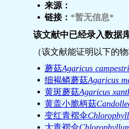
来源：
链接：
*暂无信息*
该文献中已经录入数据
（该文献能证明以下的物
蘑菇
Agaricus campestr
细褐鳞蘑菇
Agaricus mo
黄斑蘑菇
Agaricus xan
黄盖小脆柄菇
Candolle
变红青褶伞
Chlorophyl
大青褶伞
Chlorophyllum